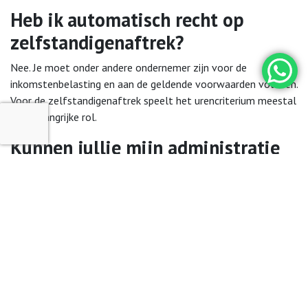
Heb ik automatisch recht op
zelfstandigenaftrek?
Nee. Je moet onder andere ondernemer zijn voor de
inkomstenbelasting en aan de geldende voorwaarden voldoen.
Voor de zelfstandigenaftrek speelt het urencriterium meestal
een belangrijke rol.
Kunnen jullie mijn administratie
ook verzorgen?
Ja. Wij kunnen naast de belastingaangifte ook je administratie,
btw-aangiften en jaarcijfers verzorgen. Hierdoor sluiten de
administratie en aangifte goed op elkaar aan.
Kunnen jullie helpen als mijn
administratie nog niet compleet
is?