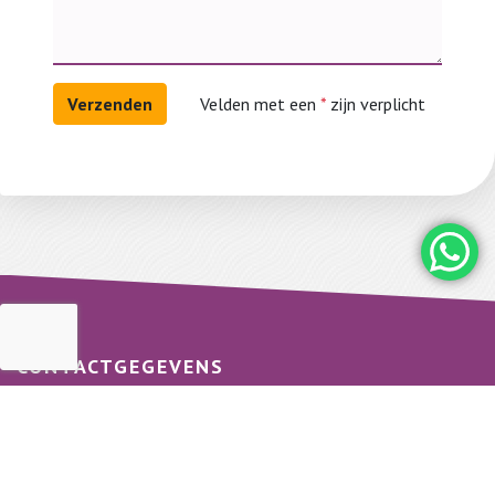
Velden met een
*
zijn verplicht
CONTACTGEGEVENS
H.M. Schilder BV
Boezelgracht 17