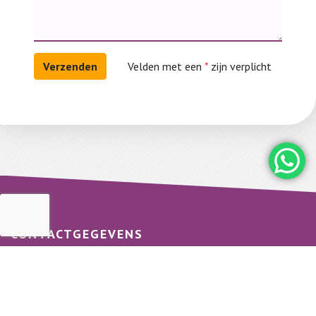
Velden met een
*
zijn verplicht
CONTACTGEGEVENS
H.M. Schilder BV
Boezelgracht 17